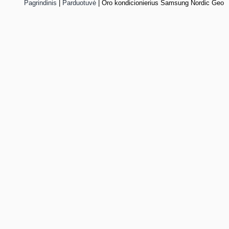
Pagrindinis
|
Parduotuvė
|
Oro kondicionierius Samsung Nordic Geo