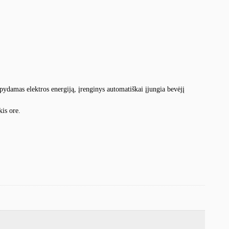
upydamas elektros energiją, įrenginys automatiškai įjungia bevėjį
kis ore.