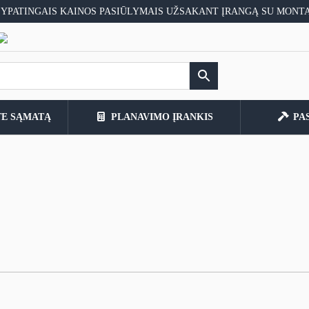
 YPATINGAIS KAINOS PASIŪLYMAIS UŽSAKANT ĮRANGĄ SU MONT
TE SĄMATĄ
PLANAVIMO ĮRANKIS
PA