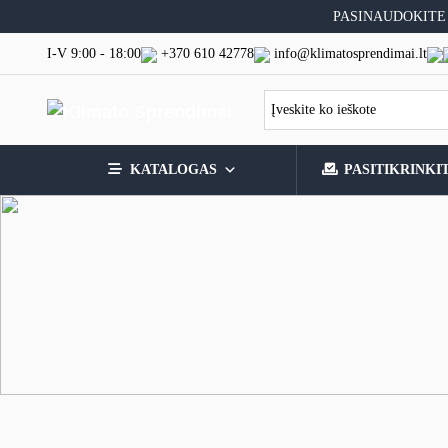
Skip
PASINAUDOKITE
to
content
I-V 9:00 - 18:00
+370 610 42778
info@klimatosprendimai.lt
KATALOGAS
PASITIKRINKI