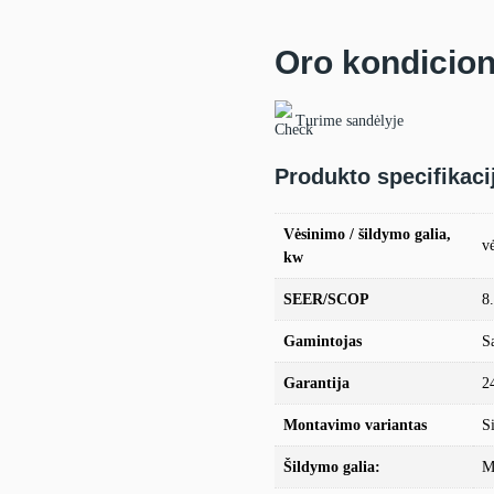
Oro kondicio
Turime sandėlyje
Produkto specifikaci
Vėsinimo / šildymo galia,
v
kw
SEER/SCOP
8
Gamintojas
S
Garantija
2
Montavimo variantas
S
Šildymo galia:
M