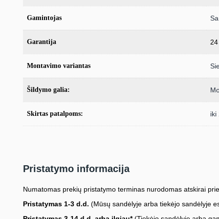
Gamintojas
Sa
Garantija
24
Montavimo variantas
Si
Šildymo galia:
Mo
Skirtas patalpoms:
ik
Pristatymo informacija
Numatomas prekių pristatymo terminas nurodomas atskirai prie
Pristatymas 1-3 d.d.
(Mūsų sandėlyje arba tiekėjo sandėlyje es
Pristatymas 3-14 d.d. arba ilgiau*
(Tiekėjo sandėlyje arba gami