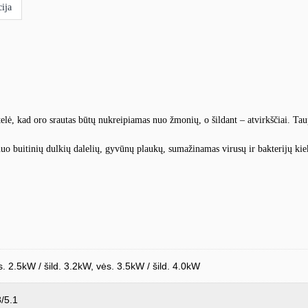
ija
rtelė, kad oro srautas būtų nukreipiamas nuo žmonių, o šildant – atvirkščiai. Ta
nuo buitinių dulkių dalelių, gyvūnų plaukų, sumažinamas virusų ir bakterijų kie
s. 2.5kW / šild. 3.2kW, vės. 3.5kW / šild. 4.0kW
8/5.1