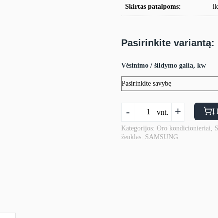
Skirtas patalpoms:
i
Pasirinkite variantą:
Vėsinimo / šildymo galia, kw
produkto
-
+
Į 
vnt.
kiekis:
Oro
Kategorijos:
Oro kondicionieriai
,
S
ženklas:
SAMSUNG
kondicionierius
Samsung
Nordic
Geo