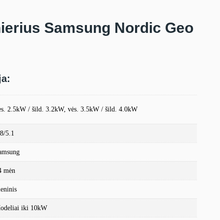
nierius Samsung Nordic Geo
ja:
ės. 2.5kW / šild. 3.2kW, vės. 3.5kW / šild. 4.0kW
.8/5.1
amsung
4 mėn
ieninis
odeliai iki 10kW