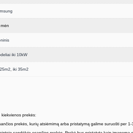
msung
 mėn
eninis
deliai iki 10kW
i 25m2
,
iki 35m2
 kiekvienos prekės:
ančios prekės, kurių atsiėmimą arba pristatymą galime suruošti per 1-
ntojo sandėlyje esančios prekės. Prekė bus pristatyta kaip įmanoma greič