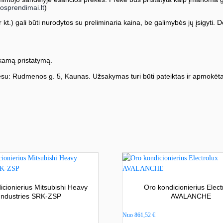
osprendimai.lt
)
kt.) gali būti nurodytos su preliminaria kaina, be galimybės jų įsigyti. Dė
amą pristatymą.
su: Rudmenos g. 5, Kaunas. Užsakymas turi būti pateiktas ir apmokėta
icionierius Mitsubishi Heavy
Oro kondicionierius Elect
Industries SRK-ZSP
AVALANCHE
Nuo
861,52
€