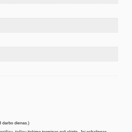
3 darbo dienas.)
iau, tačiau tiekimo terminas gali skirtis. Jei reikalingas