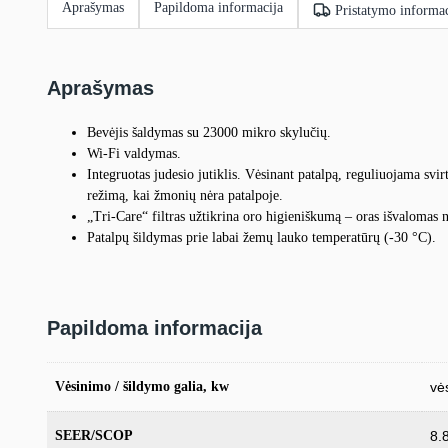
Aprašymas
Papildoma informacija
Pristatymo informac
Aprašymas
Bevėjis šaldymas su 23000 mikro skylučių.
Wi-Fi valdymas.
Integruotas judesio jutiklis. Vėsinant patalpą, reguliuojama svi
režimą, kai žmonių nėra patalpoje.
„Tri-Care“ filtras užtikrina oro higieniškumą – oras išvalomas 
Patalpų šildymas prie labai žemų lauko temperatūrų (-30 °C).
Papildoma informacija
Vėsinimo / šildymo galia, kw
vė
SEER/SCOP
8.