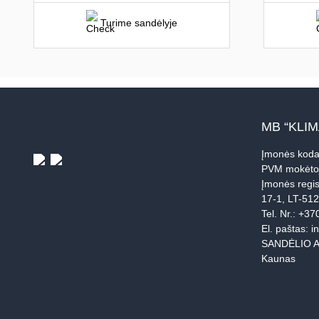
Turime sandėlyje
MB “KLI
Įmonės koda
PVM mokėto
Įmonės regis
17-1, LT-51
Tel. Nr.:
+37
El. paštas:
i
SANDĖLIO A
Kaunas