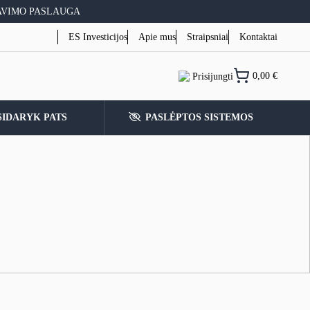
AVIMO PASLAUGA
ES Investicijos
Apie mus
Straipsniai
Kontaktai
0,00
€
Prisijungti
SIDARYK PATS
PASLĖPTOS SISTEMOS