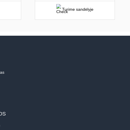
Turime sandėlyje
mas
OS
s