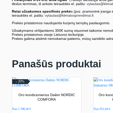
tikslus terminas, iš anksto teiraukitės el. paštu:
vytautas@klimat
Retai užsakomos specifinės prekė
s (pvz. pramoninė įranga ir 
teiraukitės el. paštu:
vytautas@klimatosprendimai.lt
Prekės pristatomos naudojantis kurjerių tarnybų paslaugomis.
Užsakymams viršijantiems 300€ sumą visuomet taikome nemok
Prekės pristatomos visoje Lietuvos teritorijoje.
Prekes galima atsiimti nemokamai patiems, mūsų sandėlio adre
Panašūs produktai
- 20%
Oro kondicionierius Daikin NORDIC
Oro kond
COMFORA
Nuo
1 390,40
€
Nuo
851,84
€