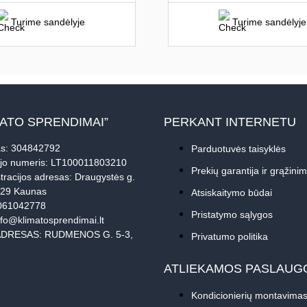
Turime sandėlyje
Turime sandėlyje
MATO SPRENDIMAI”
PERKANT INTERNETU
s: 304842792
Parduotuvės taisyklės
jo numeris: LT100011803210
Prekių garantija ir grąžini
tracijos adresas: Draugystės g.
229 Kaunas
Atsiskaitymo būdai
061042778
Pristatymo sąlygos
nfo@klimatosprendimai.lt
DRESAS: RUDMENOS G. 5-3,
Privatumo politika
ATLIEKAMOS PASLAUG
Kondicionierių montavima