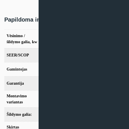
Papildoma informacija
Vėsinimo /
vės. 2.5kW / šild. 3.2kW, vės. 3.5kW / šild.
4.0kW
šildymo galia, kw
SEER/SCOP
7.9/5.2
Gamintojas
Samsung
Garantija
24 mėn
Montavimo
Sieninis
variantas
Šildymo galia:
Modeliai iki 10kW
Skirtas