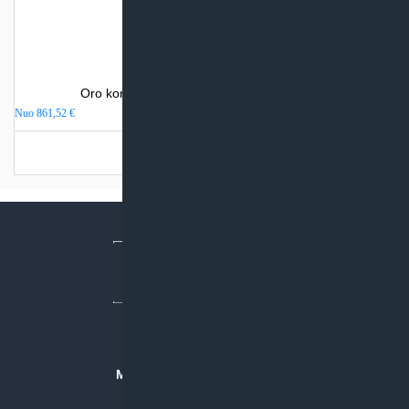
Oro kondicionierius Electrolux AVALANCHE
Nuo
861,52
€
Turime sandėlyje
MB “KLIMATO SPRENDIMAI”
Įmonės kodas: 304842792