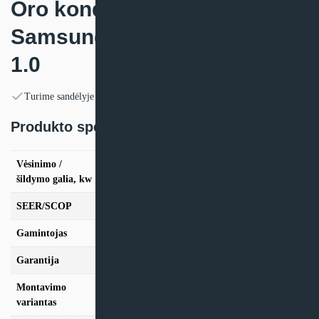
Oro kondicionierius
Samsung WIND FREE PURE
1.0
Turime sandėlyje
Produkto specifikacija:
Vėsinimo /
vės. 2.5kW / šild. 3.2kW, vės. 3.5kW / šild.
šildymo galia, kw
4.0kW
SEER/SCOP
7.9/5.2
Gamintojas
Samsung
Garantija
24 mėn
Montavimo
Sieninis
variantas