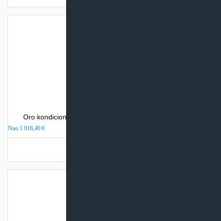
Oro kondicionierius Mitsubishi Heavy Industries SRK-ZS
Nuo
1 016,40
€
Turime sandėlyje