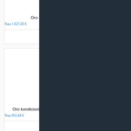
Oro kondicionierius Electrolux VIKING
Nuo
1 627,45
€
Turime sandėlyje
Oro kondicionierius Mitsubishi Heavy Industries SRK-ZSP
Nuo
851,84
€
Turime sandėlyje