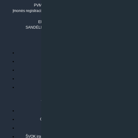
PVM mokėtojo numeris: LT100011803210
Įmonės registracijos adresas: Draugystės g. 17-1, LT-51229 Kaunas
Tel. Nr.:
+37061042778
El. paštas:
info@klimatosprendimai.lt
SANDĖLIO ADRESAS: RUDMENOS G. 5-3, Kaunas
PERKANT INTERNETU
Parduotuvės taisyklės
Prekių garantija ir grąžinimas
Atsiskaitymo būdai
Pristatymo sąlygos
Privatumo politika
ATLIEKAMOS PASLAUGOS
Kondicionierių montavimas
Oras-vanduo šilumos siurblių montavimas
Rekuperatoriaus montavimas
ŠVOK įrangos remontas, aptarnavimas ir techninė priežiūra