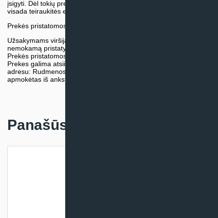
įsigyti. Dėl tokių prekių įsigijimo, tikslios kainos ir tiekimo termino
visada teiraukitės el. paštu:
vytautas@klimatosprendimai.lt
Prekės pristatomos naudojantis kurjerių tarnybų paslaugomis.
Užsakymams viršijantiems 300€ sumą visuomet taikome
nemokamą pristatymą.
Prekės pristatomos visoje Lietuvos teritorijoje.
Prekes galima atsiimti nemokamai patiems, mūsų sandėlio
adresu: Rudmenos g. 5, Kaunas. Užsakymas turi būti pateiktas ir
apmokėtas iš anksto.
Panašūs produktai