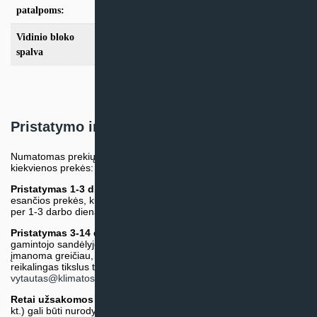
iki 25m2
,
iki 35m2
patalpoms:
Vidinio bloko
Balta
spalva
Pristatymo informacija
Numatomas prekių pristatymo terminas nurodomas atskirai prie
kiekvienos prekės:
Pristatymas 1-3 d.d.
(Mūsų sandėlyje arba tiekėjo sandėlyje
esančios prekės, kurių atsiėmimą arba pristatymą galime suruošti
per 1-3 darbo dienas.)
Pristatymas 3-14 d.d. arba ilgiau*
(Tiekėjo sandėlyje arba
gamintojo sandėlyje esančios prekės. Prekė bus pristatyta kaip
įmanoma greičiau, tačiau tiekimo terminas gali skirtis. Jei
reikalingas tikslus terminas, iš anksto teiraukitės el. paštu:
vytautas@klimatosprendimai.lt
)
Retai užsakomos specifinės prekė
s (pvz. pramoninė įranga ir
kt.) gali būti nurodytos su preliminaria kaina, be galimybės jų