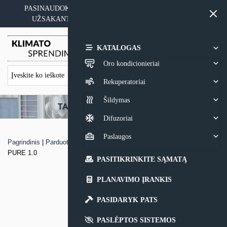
Skip
PASINAUDOKITE YPATINGAIS KAINOS PASIŪLYMAIS
to
UŽSAKANT ĮRANGĄ SU MONTAVIMO PASLAUGA
content
0,00
€
KATALOGAS
Oro kondicionieriai
Rekuperatoriai
Šildymas
Difuzoriai
Paslaugos
Pagrindinis
|
Parduotuvė
|
Oro kondicionierius Samsung WIND FREE
PURE 1.0
PASITIKRINKITE SĄMATĄ
PLANAVIMO ĮRANKIS
PASIDARYK PATS
PASLĖPTOS SISTEMOS