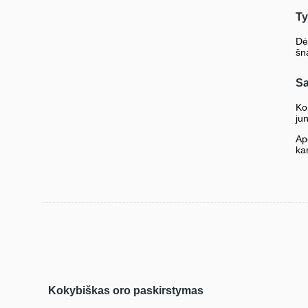
Ty
Dė
šn
Sa
Ko
ju
Ap
ka
Kokybiškas oro paskirstymas