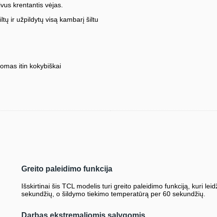
vus krentantis vėjas.
ltų ir užpildytų visą kambarį šiltu
omas itin kokybiškai
Greito paleidimo funkcija
Išskirtinai šis TCL modelis turi greito paleidimo funkciją, kuri l
sekundžių, o šildymo tiekimo temperatūrą per 60 sekundžių.
Darbas ekstremaliomis sąlygomis