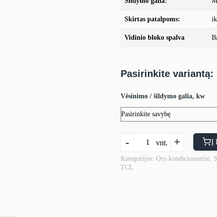
Šildymo galia:
M
Skirtas patalpoms:
i
Vidinio bloko spalva
B
Pasirinkite variantą:
Vėsinimo / šildymo galia, kw
produkto
-
+
Į 
vnt.
kiekis:
Oro
Kategorijos:
Oro kondicionieriai
,
S
TCL
kondicionierius
TCL
OCARINA
FASHION