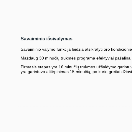
Savaiminis išsivalymas
Savaiminio valymo funkcija leidžia atsikratyti oro kondicion
Maždaug 30 minučių trukmės programa efektyviai pašalina n
Pirmasis etapas yra 16 minučių trukmės užšaldymo garintuvas
yra garintuvo atitirpinimas 15 minučių, po kurio greitai džio