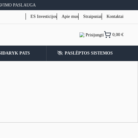
AVIMO PASLAUGA
ES Investicijos
Apie mus
Straipsniai
Kontaktai
0,00
€
Prisijungti
SIDARYK PATS
PASLĖPTOS SISTEMOS