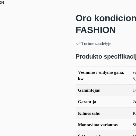
ON
Oro kondicio
FASHION
Turime sandėlyje
Produkto specifikaci
Vėsinimo / šildymo galia,
v
kw
5
Gamintojas
T
Garantija
2
Kilmės šalis
K
Montavimo variantas
S