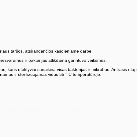
ieriaus taršos, atsirandančios kasdieniame darbe.
ešvarumus ir bakterijas atlikdama garintuvo veiksmus.
, kuris efektyviai sunaikina visas bakterijas ir mikrobus. Antrasis eta
vinamas ir sterilizuojamas vidus 55 ° C temperatūroje.