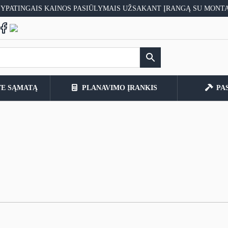
 YPATINGAIS KAINOS PASIŪLYMAIS UŽSAKANT ĮRANGĄ SU MONT
TE SĄMATĄ
PLANAVIMO ĮRANKIS
PA