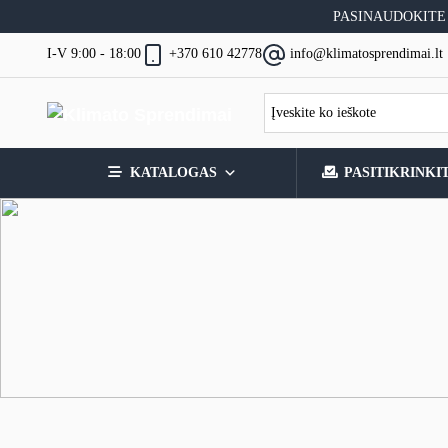
Skip
PASINAUDOKITE
to
content
I-V 9:00 - 18:00
+370 610 42778
info@klimatosprendimai.lt
KATALOGAS
PASITIKRINKI