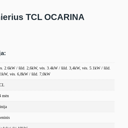
nierius TCL OCARINA
ja:
ės. 2.6kW / šild. 2,6kW, vės. 3.4kW / šild. 3,4kW, vės. 5.1kW / šild.
,1kW, vės. 6,8kW / šild. 7,0kW
CL
4 mėn
inija
ieninis