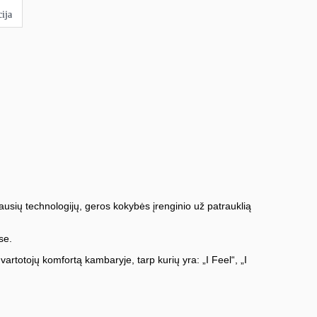
ija
ausių technologijų, geros kokybės įrenginio už patrauklią
se.
 vartotojų komfortą kambaryje, tarp kurių yra: „I Feel“, „I