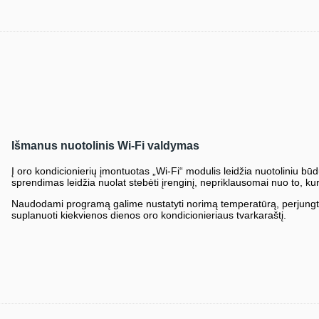
Išmanus nuotolinis Wi-Fi valdymas
Į oro kondicionierių įmontuotas „Wi-Fi“ modulis leidžia nuotoliniu būdu 
sprendimas leidžia nuolat stebėti įrenginį, nepriklausomai nuo to, kur
Naudodami programą galime nustatyti norimą temperatūrą, perjungti įr
suplanuoti kiekvienos dienos oro kondicionieriaus tvarkaraštį.