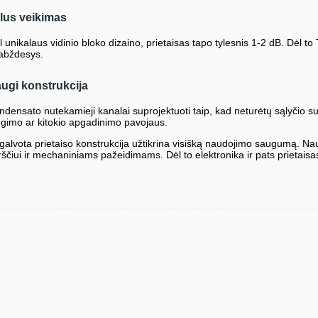
lus veikimas
l unikalaus vidinio bloko dizaino, prietaisas tapo tylesnis 1-2 dB. Dėl to
abždesys.
ugi konstrukcija
ndensato nutekamieji kanalai suprojektuoti taip, kad neturėtų sąlyčio su
ngimo ar kitokio apgadinimo pavojaus.
galvota prietaiso konstrukcija užtikrina visišką naudojimo saugumą.
rščiui ir mechaniniams pažeidimams. Dėl to elektronika ir pats prietaisa