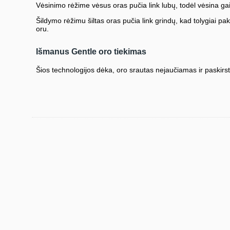
Vėsinimo rėžime vėsus oras pučia link lubų, todėl vėsina gai
Šildymo rėžimu šiltas oras pučia link grindų, kad tolygiai paki
oru.
Išmanus Gentle oro tiekimas
Šios technologijos dėka, oro srautas nejaučiamas ir paskirst