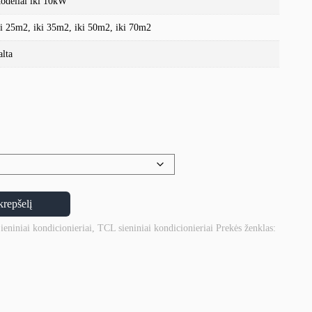
odeliai iki 10kW
ki 25m2, iki 35m2, iki 50m2, iki 70m2
alta
krepšelį
ieniniai kondicionieriai
,
TCL sieniniai kondicionieriai
Prekės ženklas: