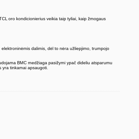
 TCL oro kondicionierius veikia taip tyliai, kaip žmogaus
 elektroninėmis dalimis, dėl to nėra užliepjimo, trumpojo
 Naudojama BMC medžiaga pasižymi ypač dideliu atsparumu
s yra tinkamai apsaugoti.