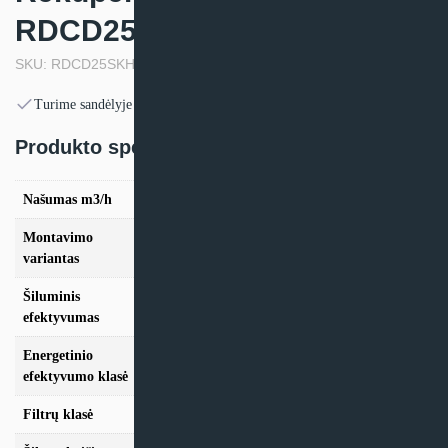
RDCD25SKHC
SKU: RDCD25SKHC
Turime sandėlyje
Produkto specifikacija:
Našumas m3/h
250
Montavimo
Vertikalus, Horizontalus
variantas
Šiluminis
77,1%
efektyvumas
Energetinio
A+
efektyvumo klasė
Filtrų klasė
G4 + F7