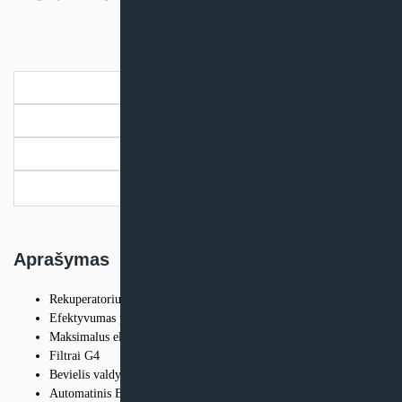
Brofer
RDCD25SKHC
Aprašymas
Papildoma informacija
Dokumentai
Pristatymo informacija
Aprašymas
Rekuperatorius, kurio maksimalus oro srautas 250m /h, prie 100Pa
Efektyvumas prie maksimalaus oro srauto 77,1%
Maksimalus elektros galingumas – 114W (230V)
Filtrai G4
Bevielis valdymas
Automatinis BY-PASS