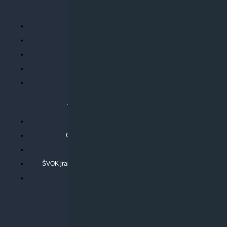
PERKANT INTERNETU
Parduotuvės taisyklės
Prekių garantija ir grąžinimas
Atsiskaitymo būdai
Pristatymo sąlygos
Privatumo politika
ATLIEKAMOS PASLAUGOS
Kondicionierių montavimas
Oras-vanduo šilumos siurblių montavimas
Rekuperatoriaus montavimas
ŠVOK įrangos remontas, aptarnavimas ir techninė priežiūra
Pasitikrinkite sąmatą