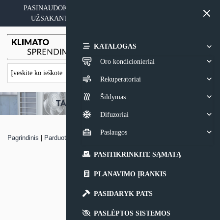
Skip
PASINAUDOKITE YPATINGAIS KAINOS PASIŪLYMAIS
to
UŽSAKANT ĮRANGĄ SU MONTAVIMO PASLAUGA
content
0,00
€
KATALOGAS
Oro kondicionieriai
Rekuperatoriai
Šildymas
Difuzoriai
Paslaugos
Pagrindinis
|
Parduotuvė
|
Rekuperatorius Brofer RDCD25SKHC
PASITIKRINKITE SĄMATĄ
PLANAVIMO ĮRANKIS
PASIDARYK PATS
PASLĖPTOS SISTEMOS