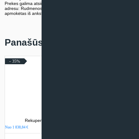
Prekes galima atsiimti nemokamai patiems, mūsų sandėlio
adresu: Rudmenos g. 5, Kaunas. Užsakymas turi būti pateiktas ir
apmokėtas iš anksto.
Panašūs produktai
- 35%
Rekuperatorius Komfovent DOMEKT R 350 V
Nuo
1 838,84
€