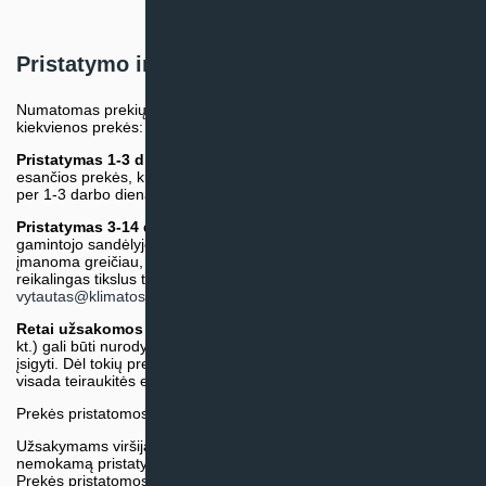
Pristatymo informacija
Numatomas prekių pristatymo terminas nurodomas atskirai prie
kiekvienos prekės:
Pristatymas 1-3 d.d.
(Mūsų sandėlyje arba tiekėjo sandėlyje
esančios prekės, kurių atsiėmimą arba pristatymą galime suruošti
per 1-3 darbo dienas.)
Pristatymas 3-14 d.d. arba ilgiau*
(Tiekėjo sandėlyje arba
gamintojo sandėlyje esančios prekės. Prekė bus pristatyta kaip
įmanoma greičiau, tačiau tiekimo terminas gali skirtis. Jei
reikalingas tikslus terminas, iš anksto teiraukitės el. paštu:
vytautas@klimatosprendimai.lt
)
Retai užsakomos specifinės prekė
s (pvz. pramoninė įranga ir
kt.) gali būti nurodytos su preliminaria kaina, be galimybės jų
įsigyti. Dėl tokių prekių įsigijimo, tikslios kainos ir tiekimo termino
visada teiraukitės el. paštu:
vytautas@klimatosprendimai.lt
Prekės pristatomos naudojantis kurjerių tarnybų paslaugomis.
Užsakymams viršijantiems 300€ sumą visuomet taikome
nemokamą pristatymą.
Prekės pristatomos visoje Lietuvos teritorijoje.