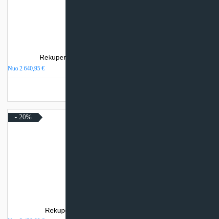
Rekuperatorius Komfovent Domekt CF 500 F
Nuo
2 640,95
€
Turime sandėlyje
- 20%
Rekuperatorius SystemAir SAVE VSR 300