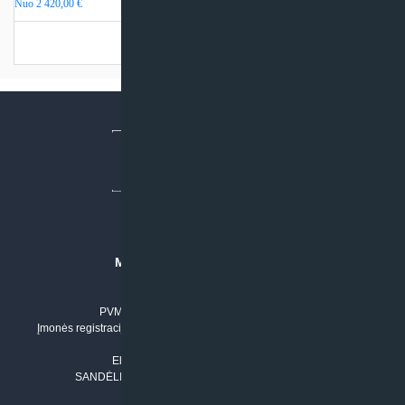
Nuo
2 420,00
€
Turime sandėlyje
MB “KLIMATO SPRENDIMAI”
Įmonės kodas: 304842792
PVM mokėtojo numeris: LT100011803210
Įmonės registracijos adresas: Draugystės g. 17-1, LT-51229 Kaunas
Tel. Nr.:
+37061042778
El. paštas:
info@klimatosprendimai.lt
SANDĖLIO ADRESAS: RUDMENOS G. 5-3, Kaunas