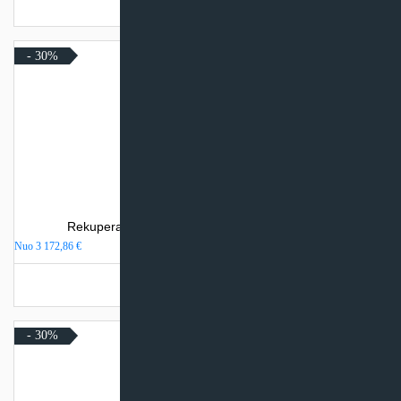
Turime sandėlyje
- 30%
Rekuperatorius Komfovent DOMEKT CF 700 H
Nuo
3 172,86
€
Turime sandėlyje
- 30%