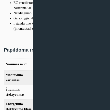
EC ventiliatoriai, kuriuos galima montuoti vertikaliai ir
horizontaliai
Naudingumo klasė – A+
Garso lygis: 44dB(A)
Į standartinę komplektaciją įeina: bevielis valdymo pultas, vidinis
(įmontuotas) el. pašildymo tenas.
Papildoma informacija
Našumas m3/h
250
Montavimo
Vertikalus
,
Horizontalus
variantas
Šiluminis
77,1%
efektyvumas
Energetinio
A+
efektyvumo klasė