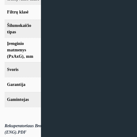
Filtrų klasė
G4 + F7
Šilumokaičio
Plokštelinis
tipas
Įrenginio
1005x277x595
matmenys
(PxAxG), mm
Svoris
30kg
Garantija
24 mėn
Gamintojas
Brofer
Rekuperatoriaus Brofer RDCD25SKHC techniniai duomenys
(ENG).PDF