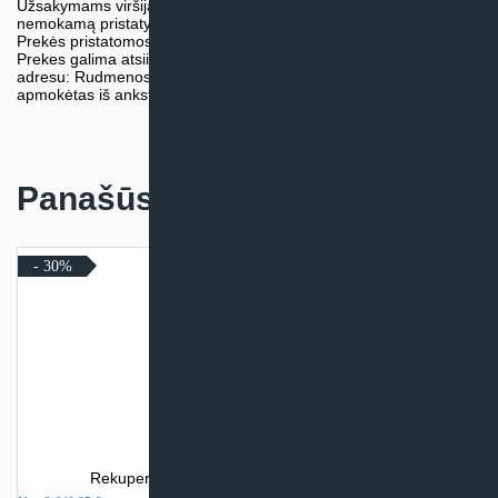
Užsakymams viršijantiems 300€ sumą visuomet taikome
nemokamą pristatymą.
Prekės pristatomos visoje Lietuvos teritorijoje.
Prekes galima atsiimti nemokamai patiems, mūsų sandėlio
adresu: Rudmenos g. 5, Kaunas. Užsakymas turi būti pateiktas ir
apmokėtas iš anksto.
Panašūs produktai
- 30%
Rekuperatorius Komfovent Domekt CF 500 F