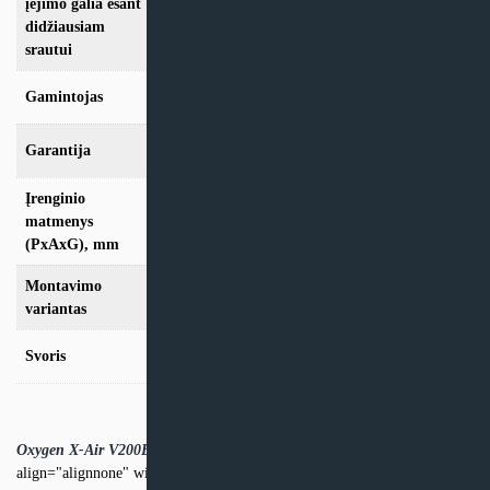
168 W
įėjimo galia esant
didžiausiam
srautui
Gamintojas
Oxygen
Garantija
24 mėn
Įrenginio
599x690x341
matmenys
(PxAxG), mm
Montavimo
Vertikalus
variantas
Svoris
27,0 Kg
Oxygen X-Air V200E instrukcija.PDF
[caption id="attachment_31248"
align="alignnone" width="300"]
Oxygen X-V200E matmenys[/caption]