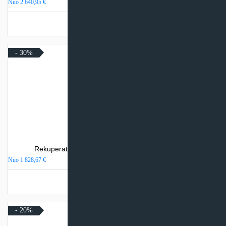
Nuo
2 640,95
€
Turime sandėlyje
- 30%
Rekuperatorius Komfovent Domekt R 200 V C8 T
Nuo
1 828,67
€
Turime sandėlyje
- 20%