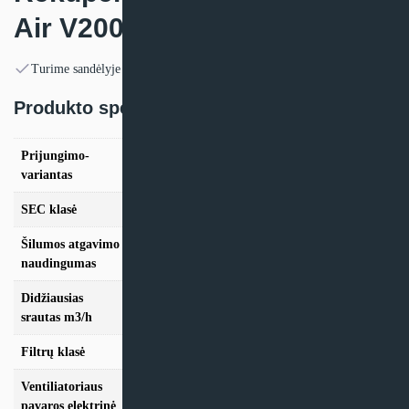
Air V200E
Turime sandėlyje
Produkto specifikacija:
Prijungimo-
Kairinis, Dešininis
variantas
SEC klasė
A
Šilumos atgavimo
86,6%
naudingumas
Didžiausias
200
srautas m3/h
Filtrų klasė
F7 + M5, M5 + M5
Ventiliatoriaus
pavaros elektrinė