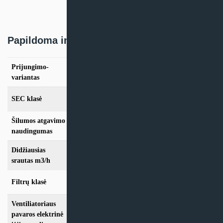
Papildoma informacija
Prijungimo-
Kairinis, Dešininis
variantas
SEC klasė
A
Šilumos atgavimo
86,6%
naudingumas
Didžiausias
200
srautas m3/h
Filtrų klasė
F7 + M5
,
M5 + M5
Ventiliatoriaus
pavaros elektrinė