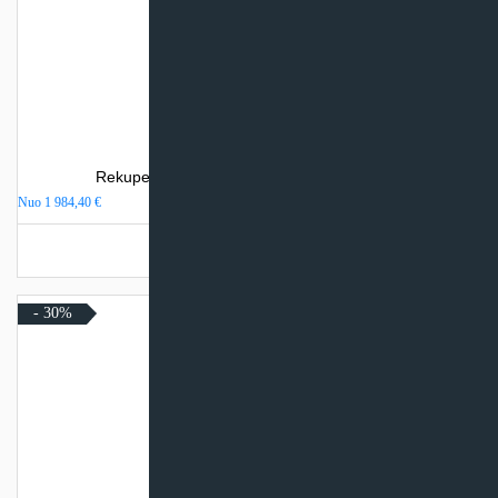
Rekuperatorius SystemAir SAVE VTR 150/B
Nuo
1 984,40
€
Turime sandėlyje
- 30%