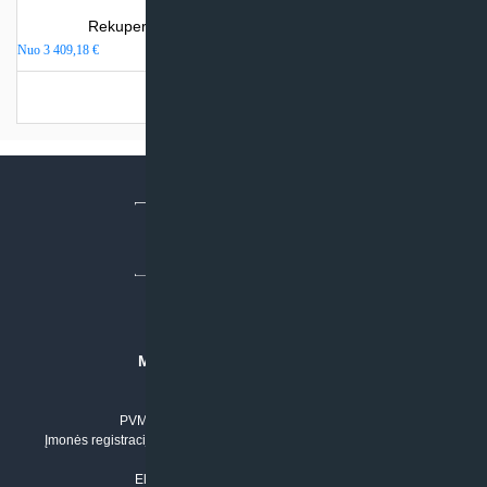
Rekuperatorius Komfovent Domekt CF 700 F
Nuo
3 409,18
€
Turime sandėlyje
MB “KLIMATO SPRENDIMAI”
Įmonės kodas: 304842792
PVM mokėtojo numeris: LT100011803210
Įmonės registracijos adresas: Draugystės g. 17-1, LT-51229 Kaunas
Tel. Nr.:
+37061042778
El. paštas:
info@klimatosprendimai.lt