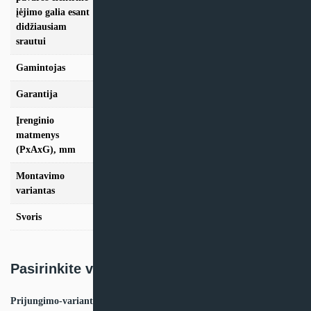
įėjimo galia esant
168 W
didžiausiam
srautui
Gamintojas
Oxygen
Garantija
24 mėn
Įrenginio
matmenys
599x690x341
(PxAxG), mm
Montavimo
Vertikalus
variantas
Svoris
27,0 Kg
Pasirinkite variantą:
Prijungimo-variantas