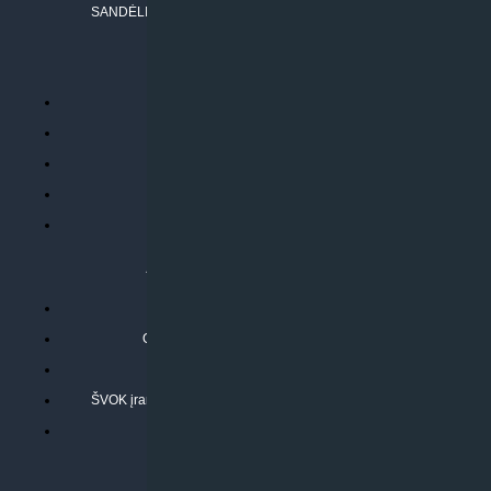
SANDĖLIO ADRESAS: RUDMENOS G. 5-3, Kaunas
PERKANT INTERNETU
Parduotuvės taisyklės
Prekių garantija ir grąžinimas
Atsiskaitymo būdai
Pristatymo sąlygos
Privatumo politika
ATLIEKAMOS PASLAUGOS
Kondicionierių montavimas
Oras-vanduo šilumos siurblių montavimas
Rekuperatoriaus montavimas
ŠVOK įrangos remontas, aptarnavimas ir techninė priežiūra
Pasitikrinkite sąmatą