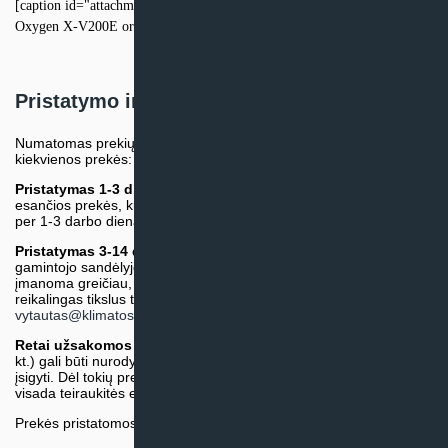
[caption id="attachment_31249" align="alignnone" width="300"]
Oxygen X-V200E orientacijos[/caption]
Pristatymo informacija
Numatomas prekių pristatymo terminas nurodomas atskirai prie
kiekvienos prekės:
Pristatymas 1-3 d.d.
(Mūsų sandėlyje arba tiekėjo sandėlyje
esančios prekės, kurių atsiėmimą arba pristatymą galime suruošti
per 1-3 darbo dienas.)
Pristatymas 3-14 d.d. arba ilgiau*
(Tiekėjo sandėlyje arba
gamintojo sandėlyje esančios prekės. Prekė bus pristatyta kaip
įmanoma greičiau, tačiau tiekimo terminas gali skirtis. Jei
reikalingas tikslus terminas, iš anksto teiraukitės el. paštu:
vytautas@klimatosprendimai.lt
)
Retai užsakomos specifinės prekė
s (pvz. pramoninė įranga ir
kt.) gali būti nurodytos su preliminaria kaina, be galimybės jų
įsigyti. Dėl tokių prekių įsigijimo, tikslios kainos ir tiekimo termino
visada teiraukitės el. paštu:
vytautas@klimatosprendimai.lt
Prekės pristatomos naudojantis kurjerių tarnybų paslaugomis.