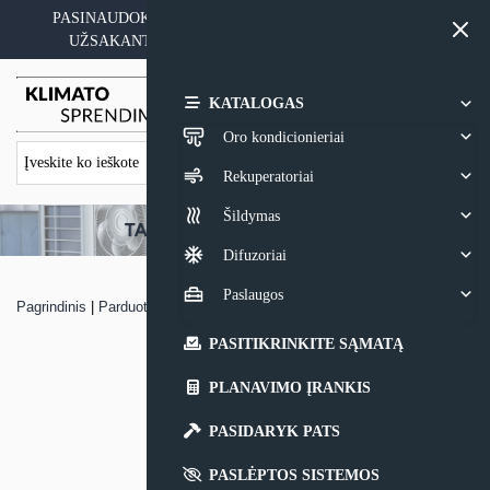
Skip
PASINAUDOKITE YPATINGAIS KAINOS PASIŪLYMAIS
to
UŽSAKANT ĮRANGĄ SU MONTAVIMO PASLAUGA
content
0,00
€
KATALOGAS
Oro kondicionieriai
Rekuperatoriai
Šildymas
Difuzoriai
Paslaugos
Pagrindinis
|
Parduotuvė
|
Rekuperatorius Oxygen X-Air V200E
PASITIKRINKITE SĄMATĄ
PLANAVIMO ĮRANKIS
PASIDARYK PATS
PASLĖPTOS SISTEMOS