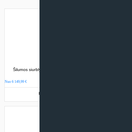
Šilumos siurblys oras – vanduo Atlantic ALFEA EXTENSA
DUO A.I. (su integr. talpa)
Nuo
6 149,99
€
Produkto šiuo metu neturime.