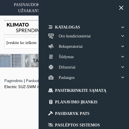
Skip
PASINAUDOKITE YPATINGAIS KAINOS PASIŪLYMAIS
to
UŽSAKANT ĮRANGĄ SU MONTAVIMO PASLAUGA
content
0,00
€
KATALOGAS
Oro kondicionieriai
Rekuperatoriai
Šildymas
Difuzoriai
Paslaugos
Pagrindinis
|
Parduotuvė
|
Šilumos siurblio oras – vanduo Mitsubishi
Electric SUZ-SWM išorinis blokas
PASITIKRINKITE SĄMATĄ
PLANAVIMO ĮRANKIS
PASIDARYK PATS
PASLĖPTOS SISTEMOS