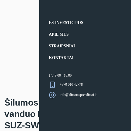
ES INVESTICIJOS
APIE MUS
STRAIPSNIAI
KONTAKTAI
I-V 9:00 - 18:00
+370 610 42778
info@klimatosprendimai.lt
Šilumos siurblio oras –
vanduo Mitsubishi Electric
SUZ-SWM išorinis blokas