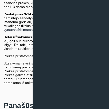
esančios prekės, kurių atsiėmimą arba pristatymą galime suruošti
per 1-3 darbo dienas.)
Pristatymas 3-14 d.d. arba ilgiau*
(Tiekėjo sandėlyje arba
gamintojo sandėlyje esančios prekės. Prekė bus pristatyta kaip
įmanoma greičiau, tačiau tiekimo terminas gali skirtis. Jei
reikalingas tikslus terminas, iš anksto teiraukitės el. paštu:
vytautas@klimatosprendimai.lt
)
Retai užsakomos specifinės prekė
s (pvz. pramoninė įranga ir
kt.) gali būti nurodytos su preliminaria kaina, be galimybės jų
įsigyti. Dėl tokių prekių įsigijimo, tikslios kainos ir tiekimo termino
visada teiraukitės el. paštu:
vytautas@klimatosprendimai.lt
Prekės pristatomos naudojantis kurjerių tarnybų paslaugomis.
Užsakymams viršijantiems 300€ sumą visuomet taikome
nemokamą pristatymą.
Prekės pristatomos visoje Lietuvos teritorijoje.
Prekes galima atsiimti nemokamai patiems, mūsų sandėlio
adresu: Rudmenos g. 5, Kaunas. Užsakymas turi būti pateiktas ir
apmokėtas iš anksto.
Panašūs produktai