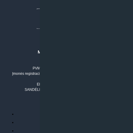
MB “KLIMATO SPRENDIMAI”
Įmonės kodas: 304842792
PVM mokėtojo numeris: LT100011803210
Įmonės registracijos adresas: Draugystės g. 17-1, LT-51229 Kaunas
Tel. Nr.:
+37061042778
El. paštas:
info@klimatosprendimai.lt
SANDĖLIO ADRESAS: RUDMENOS G. 5-3, Kaunas
PERKANT INTERNETU
Parduotuvės taisyklės
Prekių garantija ir grąžinimas
Atsiskaitymo būdai