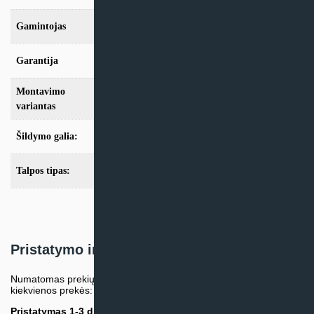
Gamintojas
Mitsubishi Electric
Garantija
24mėn + *36 mėn. su kasmet. aptarn.
Montavimo
Split
variantas
Šildymo galia:
Modeliai iki 10kW
Talpos tipas:
Be talpos
Pristatymo informacija
Numatomas prekių pristatymo terminas nurodomas atskirai prie
kiekvienos prekės:
Pristatymas 1-3 d.d.
(Mūsų sandėlyje arba tiekėjo sandėlyje