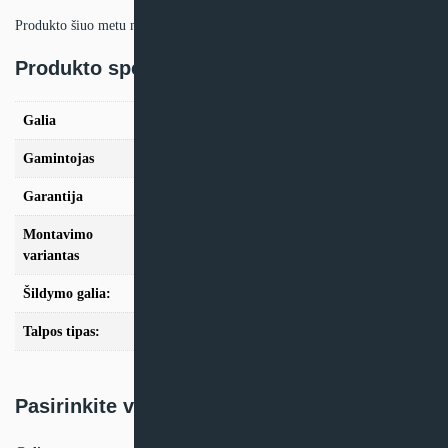
Produkto šiuo metu neturime.
Produkto specifikacija:
Galia
4,0kW, 6,0kW
Gamintojas
Mitsubishi Electric
Garantija
24mėn + *36 mėn. su kasmet. aptarn.
Montavimo
Split
variantas
Šildymo galia:
Modeliai iki 10kW
Talpos tipas:
Be talpos
Pasirinkite variantą: