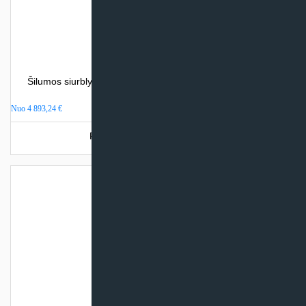
Šilumos siurblys oras – vanduo Nordis OPTIMUS PRO (be
integr. talpos)
Nuo
4 893,24
€
Produkto šiuo metu neturime.