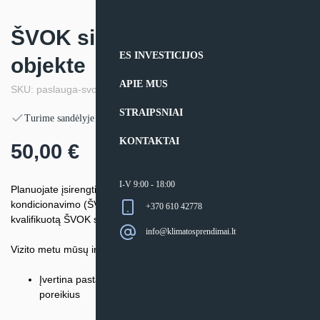
ŠVOK sistemų konsultacija
ES INVESTICIJOS
objekte
APIE MUS
SKU: paslauga-svok-konsult
STRAIPSNIAI
Turime sandėlyje
KONTAKTAI
50,00
€
I-V 9:00 - 18:00
Planuojate įsirengti ar atnaujinti šildymo, vėdinimo ar oro
kondicionavimo (ŠVOK) sistemas?
„Klimato sprendimai“
siūlo
+370 610 42778
kvalifikuotą ŠVOK specialistų konsultaciją tiesiogiai Jūsų objekte.
info@klimatosprendimai.lt
Vizito metu mūsų inžinieriai:
Įvertina pastato specifiką, plotą, izoliaciją bei techninius
poreikius