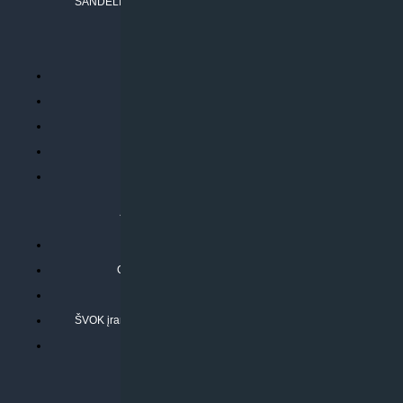
SANDĖLIO ADRESAS: RUDMENOS G. 5-3, Kaunas
PERKANT INTERNETU
Parduotuvės taisyklės
Prekių garantija ir grąžinimas
Atsiskaitymo būdai
Pristatymo sąlygos
Privatumo politika
ATLIEKAMOS PASLAUGOS
Kondicionierių montavimas
Oras-vanduo šilumos siurblių montavimas
Rekuperatoriaus montavimas
ŠVOK įrangos remontas, aptarnavimas ir techninė priežiūra
Pasitikrinkite sąmatą