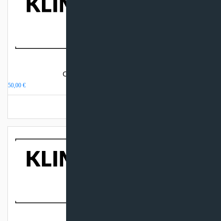
Oro kondicionieriaus remontas
50,00
€
Turime sandėlyje