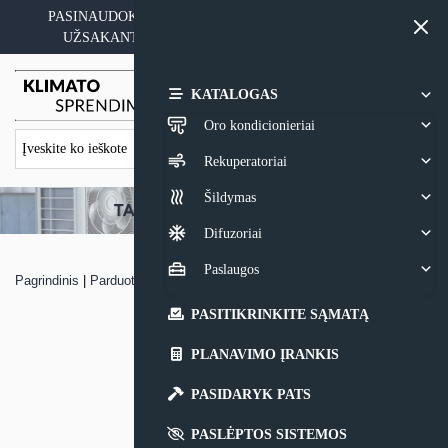
Skip
PASINAUDOKITE YPATINGAIS KAINOS PASIŪLYMAIS
to
UŽSAKANT ĮRANGĄ SU MONTAVIMO PASLAUGA
content
0,00
€
KATALOGAS
Oro kondicionieriai
Rekuperatoriai
Šildymas
Difuzoriai
Paslaugos
Pagrindinis
|
Parduotuvė
|
ŠVOK sistemų konsultacija objekte
PASITIKRINKITE SĄMATĄ
PLANAVIMO ĮRANKIS
PASIDARYK PATS
PASLĖPTOS SISTEMOS