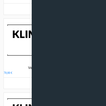
price
price
was:
is:
Turime sandėlyje
49,99 €.
9,99 €.
Vėdinimo sistemos projektavimas
70,00
€
Turime sandėlyje