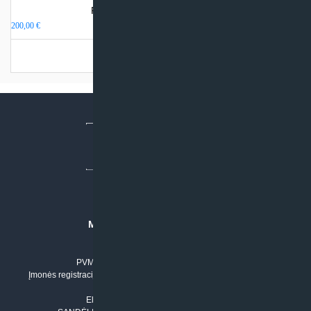
Rekuperatoriaus montavimas
200,00
€
Turime sandėlyje
MB “KLIMATO SPRENDIMAI”
Įmonės kodas: 304842792
PVM mokėtojo numeris: LT100011803210
Įmonės registracijos adresas: Draugystės g. 17-1, LT-51229 Kaunas
Tel. Nr.:
+37061042778
El. paštas:
info@klimatosprendimai.lt