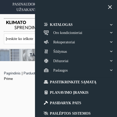
Skip
PASINAUDOKITE YPATINGAIS KAINOS PASIŪLYMAIS
to
UŽSAKANT ĮRANGĄ SU MONTAVIMO PASLAUGA
content
0,00
€
KATALOGAS
Oro kondicionieriai
Rekuperatoriai
Šildymas
Difuzoriai
Paslaugos
Pagrindinis
|
Parduotuvė
|
VRF sistemos lauko blokas Hitachi Utopia
Prime
PASITIKRINKITE SĄMATĄ
PLANAVIMO ĮRANKIS
PASIDARYK PATS
PASLĖPTOS SISTEMOS