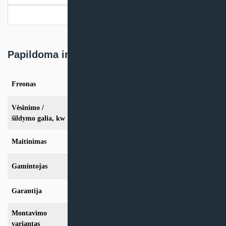
Pristatymo informacija
Papildoma informacija
Freonas
R410A, R32
Vėsinimo /
vės. 10,0kW / šild. 11,2kW, vės. 12,5kW /
šild. 14,0kW, vės. 14,0kW / šild. 16,0kW
šildymo galia, kw
Maitinimas
3N~ 400V 50Hz
Gamintojas
Hitachi
Garantija
24 mėn
Montavimo
Multi-Split
variantas