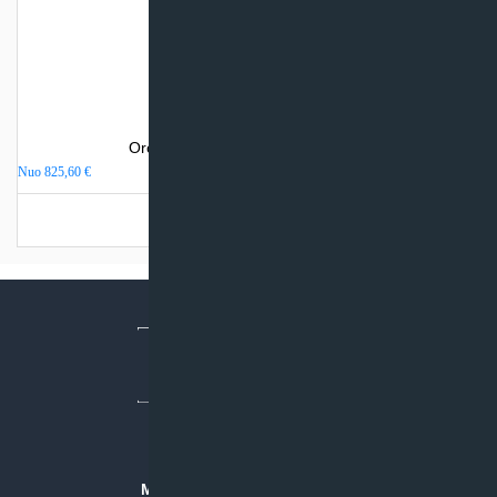
Oro kondicionierius Daikin Sensira
Nuo
825,60
€
Turime sandėlyje
MB “KLIMATO SPRENDIMAI”