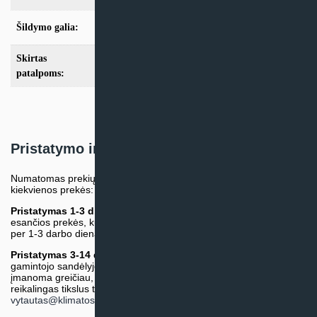
Šildymo galia:
Modeliai nuo 10kW
Skirtas
nuo 100m2
patalpoms:
Pristatymo informacija
Numatomas prekių pristatymo terminas nurodomas atskirai prie
kiekvienos prekės:
Pristatymas 1-3 d.d.
(Mūsų sandėlyje arba tiekėjo sandėlyje
esančios prekės, kurių atsiėmimą arba pristatymą galime suruošti
per 1-3 darbo dienas.)
Pristatymas 3-14 d.d. arba ilgiau*
(Tiekėjo sandėlyje arba
gamintojo sandėlyje esančios prekės. Prekė bus pristatyta kaip
įmanoma greičiau, tačiau tiekimo terminas gali skirtis. Jei
reikalingas tikslus terminas, iš anksto teiraukitės el. paštu:
vytautas@klimatosprendimai.lt
)