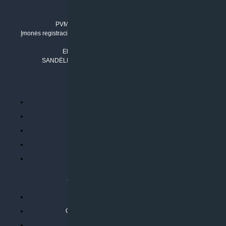
Įmonės kodas: 304842792
PVM mokėtojo numeris: LT100011803210
Įmonės registracijos adresas: Draugystės g. 17-1, LT-51229 Kaunas
Tel. Nr.:
+37061042778
El. paštas:
info@klimatosprendimai.lt
SANDĖLIO ADRESAS: RUDMENOS G. 5-3, Kaunas
PERKANT INTERNETU
Parduotuvės taisyklės
Prekių garantija ir grąžinimas
Atsiskaitymo būdai
Pristatymo sąlygos
Privatumo politika
ATLIEKAMOS PASLAUGOS
Kondicionierių montavimas
Oras-vanduo šilumos siurblių montavimas
Rekuperatoriaus montavimas