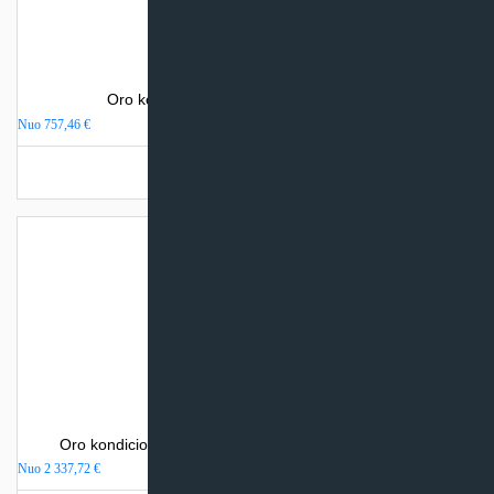
Oro kondicionierius Electrolux MONACO
Nuo
757,46
€
Turime sandėlyje
Oro kondicionierius Mitsubishi Electric MSZ-LN-VGHZ
Nuo
2 337,72
€