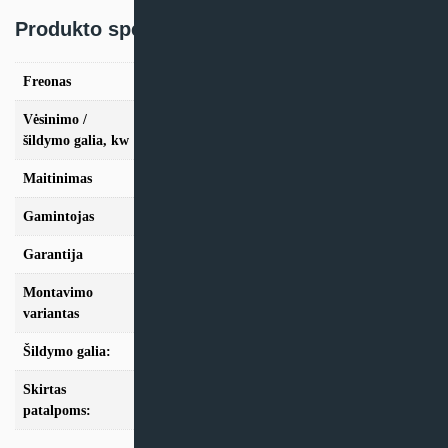
Produkto specifikacija:
Freonas
R410A, R32
Vėsinimo /
vės. 10,0kW / šild. 11,2kW, vės. 12,5kW / šild.
šildymo galia, kw
14,0kW, vės. 14,0kW / šild. 16,0kW
Maitinimas
3N~ 400V 50Hz
Gamintojas
Hitachi
Garantija
24 mėn
Montavimo
Multi-Split
variantas
Šildymo galia:
Modeliai nuo 10kW
Skirtas
nuo 100m2
patalpoms: