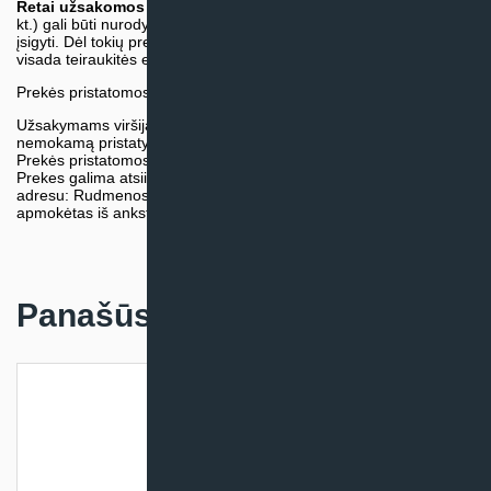
Retai užsakomos specifinės prekė
s (pvz. pramoninė įranga ir
kt.) gali būti nurodytos su preliminaria kaina, be galimybės jų
įsigyti. Dėl tokių prekių įsigijimo, tikslios kainos ir tiekimo termino
visada teiraukitės el. paštu:
vytautas@klimatosprendimai.lt
Prekės pristatomos naudojantis kurjerių tarnybų paslaugomis.
Užsakymams viršijantiems 300€ sumą visuomet taikome
nemokamą pristatymą.
Prekės pristatomos visoje Lietuvos teritorijoje.
Prekes galima atsiimti nemokamai patiems, mūsų sandėlio
adresu: Rudmenos g. 5, Kaunas. Užsakymas turi būti pateiktas ir
apmokėtas iš anksto.
Panašūs produktai