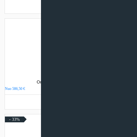
Turime sandėlyje
Oro kondicionierius Gree PULAR
Nuo
586,50
€
Turime sandėlyje
- 33%