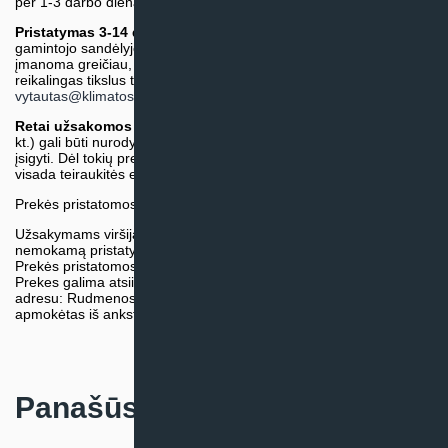
per 1-3 darbo dienas.)
Pristatymas 3-14 d.d. arba ilgiau*
(Tiekėjo sandėlyje arba
gamintojo sandėlyje esančios prekės. Prekė bus pristatyta kaip
įmanoma greičiau, tačiau tiekimo terminas gali skirtis. Jei
reikalingas tikslus terminas, iš anksto teiraukitės el. paštu:
vytautas@klimatosprendimai.lt
)
Retai užsakomos specifinės prekė
s (pvz. pramoninė įranga ir
kt.) gali būti nurodytos su preliminaria kaina, be galimybės jų
įsigyti. Dėl tokių prekių įsigijimo, tikslios kainos ir tiekimo termino
visada teiraukitės el. paštu:
vytautas@klimatosprendimai.lt
Prekės pristatomos naudojantis kurjerių tarnybų paslaugomis.
Užsakymams viršijantiems 300€ sumą visuomet taikome
nemokamą pristatymą.
Prekės pristatomos visoje Lietuvos teritorijoje.
Prekes galima atsiimti nemokamai patiems, mūsų sandėlio
adresu: Rudmenos g. 5, Kaunas. Užsakymas turi būti pateiktas ir
apmokėtas iš anksto.
Panašūs produktai