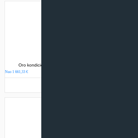
Oro kondicionierius Mitsubishi Electric MSZ-EF-VEH
Nuo
1 661,33
€
Turime sandėlyje