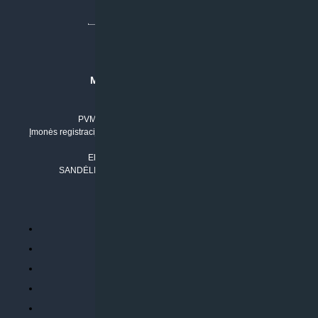
MB “KLIMATO SPRENDIMAI”
Įmonės kodas: 304842792
PVM mokėtojo numeris: LT100011803210
Įmonės registracijos adresas: Draugystės g. 17-1, LT-51229 Kaunas
Tel. Nr.:
+37061042778
El. paštas:
info@klimatosprendimai.lt
SANDĖLIO ADRESAS: RUDMENOS G. 5-3, Kaunas
PERKANT INTERNETU
Parduotuvės taisyklės
Prekių garantija ir grąžinimas
Atsiskaitymo būdai
Pristatymo sąlygos
Privatumo politika