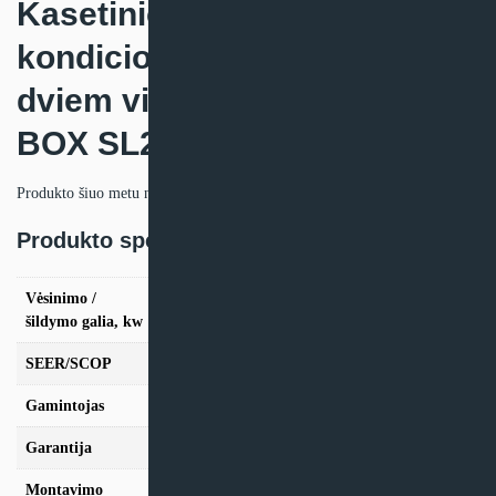
Kasetinio oro
kondicionieriaus sistema su
dviem vidiniais blokais Clivet
BOX SL2 950×950
Produkto šiuo metu neturime.
Produkto specifikacija:
Vėsinimo /
vės. 2x7,0kW / šild. 2x5,4kW (Trifazis), vės.
šildymo galia, kw
2x10,5kW / šild. 2x8,8kW (Trifazis)
SEER/SCOP
6.1/4.0
Gamintojas
Clivet
Garantija
24 mėn
Montavimo