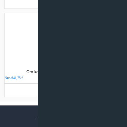
Turime sandėlyje
Oro kondicionierius Gree LOMO NORDIC
Nuo
641,75
€
Turime sandėlyje