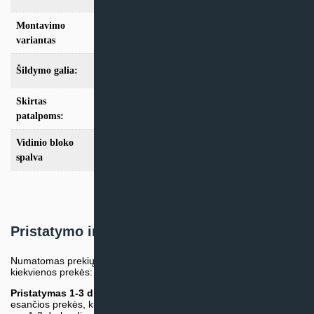
Montavimo
Kasetinis
variantas
Šildymo galia:
Modeliai nuo 10kW
Skirtas
nuo 100m2
patalpoms:
Vidinio bloko
Balta
spalva
Pristatymo informacija
Numatomas prekių pristatymo terminas nurodomas atskirai prie
kiekvienos prekės:
Pristatymas 1-3 d.d.
(Mūsų sandėlyje arba tiekėjo sandėlyje
esančios prekės, kurių atsiėmimą arba pristatymą galime suruošti