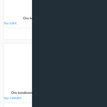
Oro kondicionierius Sinclair SPECTRUM
Nuo
0,00
€
Turime sandėlyje
Oro kondicionierius Mitsubishi Heavy Industries SRK-ZR
Nuo
1 994,08
€