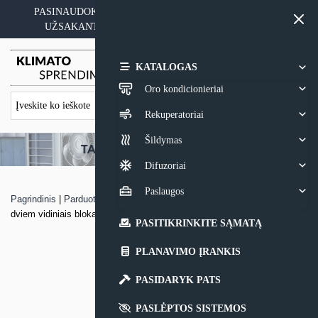
Skip
PASINAUDOKITE YPATINGAIS KAINOS PASIŪLYMAIS
to
UŽSAKANT ĮRANGĄ SU MONTAVIMO PASLAUGA
content
0,00
€
KATALOGAS
Oro kondicionieriai
Rekuperatoriai
Šildymas
Difuzoriai
Paslaugos
Pagrindinis
|
Parduotuvė
|
Kasetinio oro kondicionieriaus sistema su
dviem vidiniais blokais Clivet BOX SL2 950×950
PASITIKRINKITE SĄMATĄ
PLANAVIMO ĮRANKIS
PASIDARYK PATS
PASLĖPTOS SISTEMOS