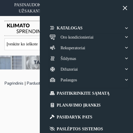
Skip
PASINAUDOKITE YPATINGAIS KAINOS PASIŪLYMAIS
to
UŽSAKANT ĮRANGĄ SU MONTAVIMO PASLAUGA
content
0,00
€
KATALOGAS
Oro kondicionieriai
Rekuperatoriai
Šildymas
Difuzoriai
Paslaugos
Pagrindinis
|
Parduotuvė
|
Kasetinis oro kondicionierius AlpicAir
PASITIKRINKITE SĄMATĄ
PLANAVIMO ĮRANKIS
PASIDARYK PATS
PASLĖPTOS SISTEMOS