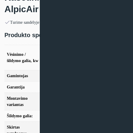
AlpicAir
Turime sandėlyje
Produkto specifikacija:
vės. 2.5kW / šild. 2,6kW, vės. 3.5kW / šild.
Vėsinimo /
2,4kW, vės. 5.3kW / šild. 4,2kW, vės. 7.1kW /
šildymo galia, kw
šild. 5,9kW, vės. 10.5kW / šild. 7,7kW, vės.
14kW / šild. 10,7kW, vės. 18kW / šild. 12,2kW
Gamintojas
AlpicAir
Garantija
24 mėn
Montavimo
Kasetinis
variantas
Šildymo galia:
Modeliai iki 10kW, Modeliai nuo 10kW
Skirtas
iki 25m2, iki 35m2, iki 50m2, iki 70m2, nuo