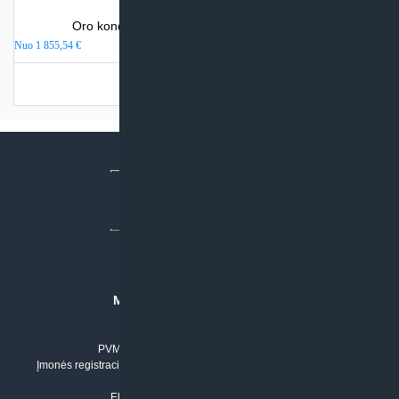
Oro kondicionierius Sinclair WALL MOUNTED
Nuo
1 855,54
€
Turime sandėlyje
MB “KLIMATO SPRENDIMAI”
Įmonės kodas: 304842792
PVM mokėtojo numeris: LT100011803210
Įmonės registracijos adresas: Draugystės g. 17-1, LT-51229 Kaunas
Tel. Nr.:
+37061042778
El. paštas:
info@klimatosprendimai.lt