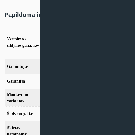
Papildoma informacija
vės. 2.5kW / šild. 2,6kW, vės. 3.5kW / šild.
2,4kW, vės. 5.3kW / šild. 4,2kW, vės. 7.1kW
Vėsinimo /
/ šild. 5,9kW, vės. 10.5kW / šild. 7,7kW, vės.
šildymo galia, kw
14kW / šild. 10,7kW, vės. 18kW / šild.
12,2kW
Gamintojas
AlpicAir
Garantija
24 mėn
Montavimo
Kasetinis
variantas
Šildymo galia:
Modeliai iki 10kW
,
Modeliai nuo 10kW
Skirtas
iki 25m2
,
iki 35m2
,
iki 50m2
,
iki 70m2
,
nuo
100m2
patalpoms: