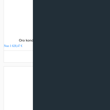
Oro kondicionierius Sinclair SPECTRUM PLUS
Nuo
1 628,47
€
Turime sandėlyje