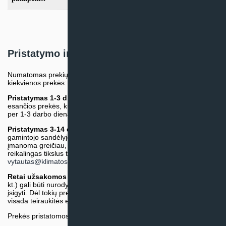
Pristatymo informacija
Numatomas prekių pristatymo terminas nurodomas atskirai prie
kiekvienos prekės:
Pristatymas 1-3 d.d.
(Mūsų sandėlyje arba tiekėjo sandėlyje
esančios prekės, kurių atsiėmimą arba pristatymą galime suruošti
per 1-3 darbo dienas.)
Pristatymas 3-14 d.d. arba ilgiau*
(Tiekėjo sandėlyje arba
gamintojo sandėlyje esančios prekės. Prekė bus pristatyta kaip
įmanoma greičiau, tačiau tiekimo terminas gali skirtis. Jei
reikalingas tikslus terminas, iš anksto teiraukitės el. paštu:
vytautas@klimatosprendimai.lt
)
Retai užsakomos specifinės prekė
s (pvz. pramoninė įranga ir
kt.) gali būti nurodytos su preliminaria kaina, be galimybės jų
įsigyti. Dėl tokių prekių įsigijimo, tikslios kainos ir tiekimo termino
visada teiraukitės el. paštu:
vytautas@klimatosprendimai.lt
Prekės pristatomos naudojantis kurjerių tarnybų paslaugomis.