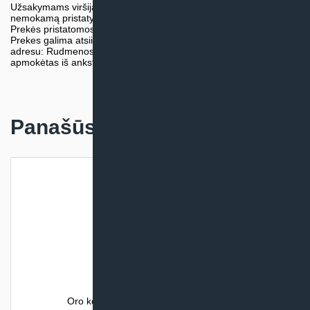
Užsakymams viršijantiems 300€ sumą visuomet taikome
nemokamą pristatymą.
Prekės pristatomos visoje Lietuvos teritorijoje.
Prekes galima atsiimti nemokamai patiems, mūsų sandėlio
adresu: Rudmenos g. 5, Kaunas. Užsakymas turi būti pateiktas ir
apmokėtas iš anksto.
Panašūs produktai
Oro kondicionierius Sinclair SPECTRUM