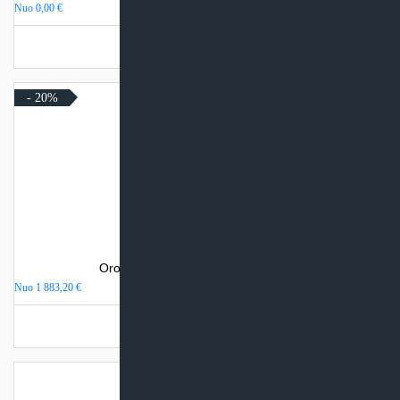
Nuo
0,00
€
Turime sandėlyje
- 20%
Oro kondicionierius Daikin STYLISH
Nuo
1 883,20
€
Turime sandėlyje