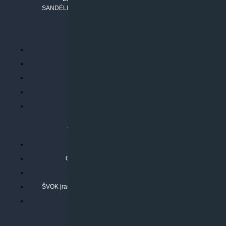
SANDĖLIO ADRESAS: RUDMENOS G. 5-3, Kaunas
PERKANT INTERNETU
Parduotuvės taisyklės
Prekių garantija ir grąžinimas
Atsiskaitymo būdai
Pristatymo sąlygos
Privatumo politika
ATLIEKAMOS PASLAUGOS
Kondicionierių montavimas
Oras-vanduo šilumos siurblių montavimas
Rekuperatoriaus montavimas
ŠVOK įrangos remontas, aptarnavimas ir techninė priežiūra
Pasitikrinkite sąmatą