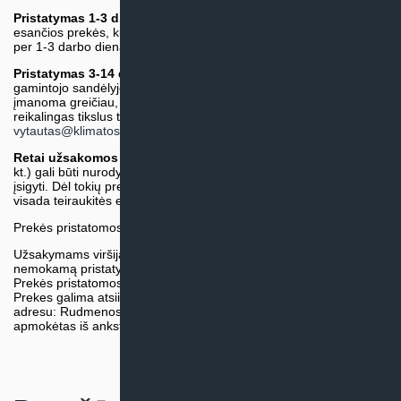
Pristatymas 1-3 d.d.
(Mūsų sandėlyje arba tiekėjo sandėlyje
esančios prekės, kurių atsiėmimą arba pristatymą galime suruošti
per 1-3 darbo dienas.)
Pristatymas 3-14 d.d. arba ilgiau*
(Tiekėjo sandėlyje arba
gamintojo sandėlyje esančios prekės. Prekė bus pristatyta kaip
įmanoma greičiau, tačiau tiekimo terminas gali skirtis. Jei
reikalingas tikslus terminas, iš anksto teiraukitės el. paštu:
vytautas@klimatosprendimai.lt
)
Retai užsakomos specifinės prekė
s (pvz. pramoninė įranga ir
kt.) gali būti nurodytos su preliminaria kaina, be galimybės jų
įsigyti. Dėl tokių prekių įsigijimo, tikslios kainos ir tiekimo termino
visada teiraukitės el. paštu:
vytautas@klimatosprendimai.lt
Prekės pristatomos naudojantis kurjerių tarnybų paslaugomis.
Užsakymams viršijantiems 300€ sumą visuomet taikome
nemokamą pristatymą.
Prekės pristatomos visoje Lietuvos teritorijoje.
Prekes galima atsiimti nemokamai patiems, mūsų sandėlio
adresu: Rudmenos g. 5, Kaunas. Užsakymas turi būti pateiktas ir
apmokėtas iš anksto.