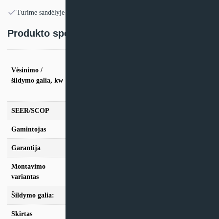
Turime sandėlyje
Produkto specifikacija:
vės. 3.5kW / šild. 4,0kW, vės. 5,0kW / šild.
5,8kW, vės. 6,0kW / šild. 7,0kW, vės. 6.8kW /
Vėsinimo /
šild. 7,5kW, vės. 9.5kW / šild. 10,8kW, vės.
šildymo galia, kw
12.1kW / šild. 13,5kW, vės. 13.4kW / šild.
15,5kW
SEER/SCOP
7.14/4.09
Gamintojas
Daikin
Garantija
24mėn + *12 mėn. su kasmet. aptarn.
Montavimo
Konsolinis
variantas
Šildymo galia:
Modeliai iki 10kW, Modeliai nuo 10kW
Skirtas
iki 100m2, iki 35m2, iki 50m2, iki 70m2, nuo