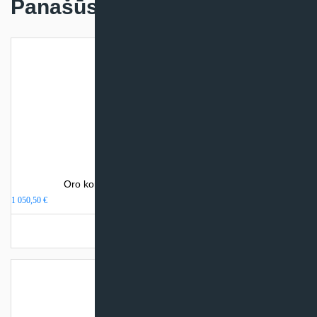
Panašūs produktai
Oro kondicionierius Gree AMBER NORDIC
1 050,50
€
Užsakoma prekė