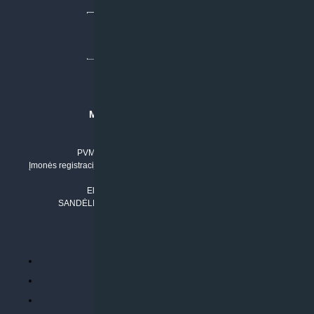
MB “KLIMATO SPRENDIMAI”
Įmonės kodas: 304842792
PVM mokėtojo numeris: LT100011803210
Įmonės registracijos adresas: Draugystės g. 17-1, LT-51229 Kaunas
Tel. Nr.:
+37061042778
El. paštas:
info@klimatosprendimai.lt
SANDĖLIO ADRESAS: RUDMENOS G. 5-3, Kaunas
PERKANT INTERNETU
Parduotuvės taisyklės
Prekių garantija ir grąžinimas
Atsiskaitymo būdai