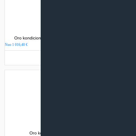
Oro kondicionierius Mitsubishi Heavy Industries SRK-ZS
Nuo
1 016,40
€
Turime sandėlyje
Oro kondicionierius Sinclair SPECTRUM