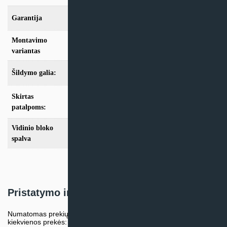
Garantija
24mėn + *12 mėn. su kasmet. aptarn.
Montavimo
Konsolinis
variantas
Šildymo galia:
Modeliai iki 10kW
,
Modeliai nuo 10kW
Skirtas
iki 100m2
,
iki 35m2
,
iki 50m2
,
iki 70m2
,
nuo
100m2
patalpoms:
Vidinio bloko
Balta
spalva
Pristatymo informacija
Numatomas prekių pristatymo terminas nurodomas atskirai prie
kiekvienos prekės: