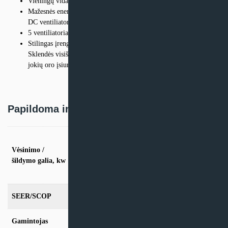
Vieningų vidaus įrenginių asortimentas, skirtas R-32 ir R-410A
Mažesnės energijos sąnaudos, nes įmontuotas specialiai pritaikytas
DC ventiliatoriaus variklis
5 ventiliatoriaus greičiai suteikia maksimalų komfortą
Stilingas įrenginys lengvai susilieja su bet kokiu interjeru.
Sklendės visiškai užsidaro, kai įrenginys neveikia, ir nesimato
jokių oro įsiurbimo grotelių
Papildoma informacija
vės. 3.5kW / šild. 4,0kW, vės. 5,0kW / šild.
5,8kW, vės. 6,0kW / šild. 7,0kW, vės. 6.8kW
Vėsinimo /
/ šild. 7,5kW, vės. 9.5kW / šild. 10,8kW, vės.
šildymo galia, kw
12.1kW / šild. 13,5kW, vės. 13.4kW / šild.
15,5kW
SEER/SCOP
7.14/4.09
Gamintojas
Daikin