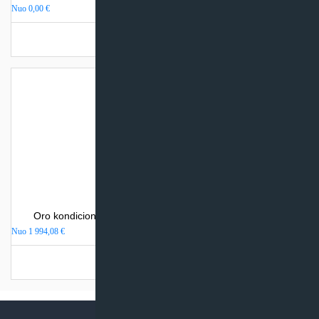
Nuo
0,00
€
Turime sandėlyje
Oro kondicionierius Mitsubishi Heavy Industries SRK-ZR
Nuo
1 994,08
€
Turime sandėlyje