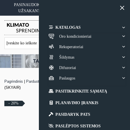
Skip
PASINAUDOKITE YPATINGAIS KAINOS PASIŪLYMAIS
to
UŽSAKANT ĮRANGĄ SU MONTAVIMO PASLAUGA
content
0,00
€
KATALOGAS
Oro kondicionieriai
Rekuperatoriai
Šildymas
Difuzoriai
Paslaugos
Pagrindinis
|
Parduotuvė
|
Konsolinis oro kondicionierius Daikin FHA-A9
(SKYAIR)
PASITIKRINKITE SĄMATĄ
PLANAVIMO ĮRANKIS
- 20%
PASIDARYK PATS
PASLĖPTOS SISTEMOS